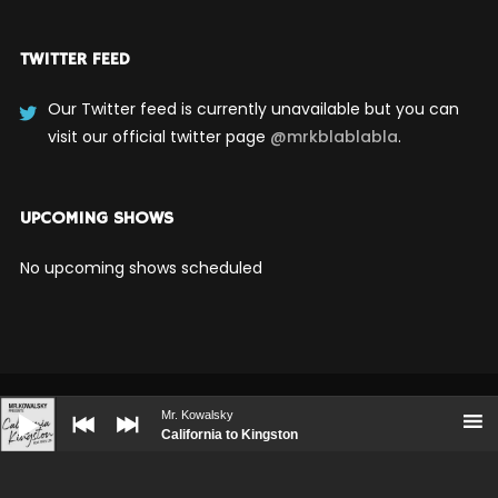
TWITTER FEED
Our Twitter feed is currently unavailable but you can
visit our official twitter page
@mrkblablabla
.
UPCOMING SHOWS
No upcoming shows scheduled
Audio
Player
Mr. Kowalsky
California to Kingston
BOOKING
PRESS KIT
CONTACT